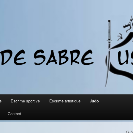
lus traditionnel
re Kusanagi
e
Escrime sportive
Escrime artistique
Judo
Contact
GA