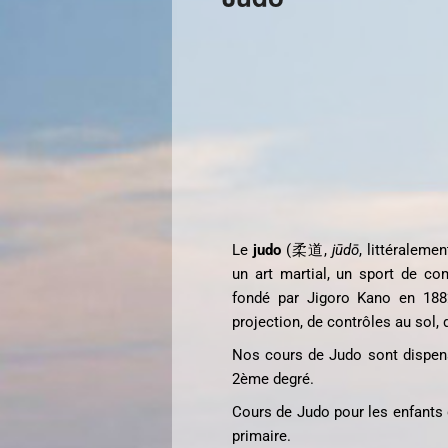
Le
judo
(
柔道
,
jūdō
,
littéralemen
un art martial, un sport de com
fondé par Jigoro Kano en 1882
projection, de contrôles au sol, 
Nos cours de Judo sont dispens
2ème degré.
Cours de Judo pour les enfants
primaire.