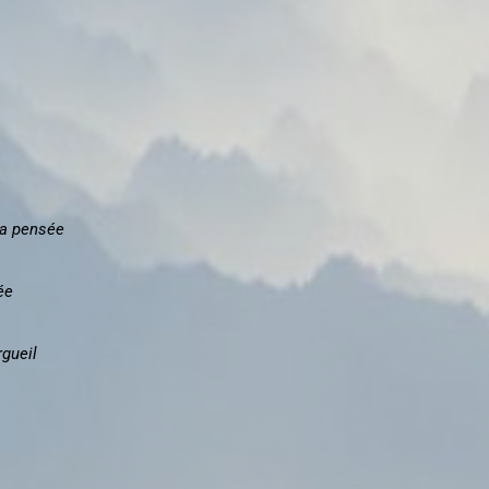
sa pensée
ée
rgueil