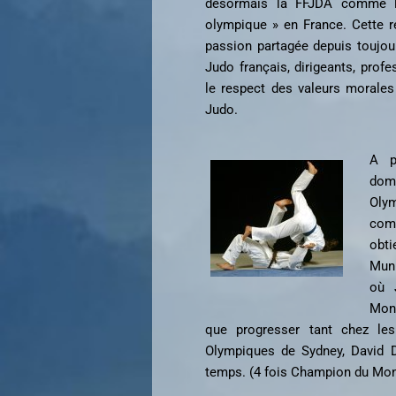
désormais la FFJDA comme la
olympique » en France. Cette ré
passion partagée depuis toujou
Judo français, dirigeants, prof
le respect des valeurs morales
Judo.
A p
dom
Oly
com
obt
Muni
où 
Mond
que progresser tant chez le
Olympiques de Sydney, David D
temps. (4 fois Champion du Mon