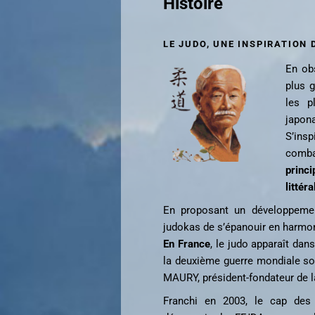
Histoire
LE JUDO, UNE INSPIRATION 
En ob
plus g
les p
japona
S’ins
comba
princ
littér
En proposant un développement
judokas de s’épanouir en harmon
En France
, le judo apparaît dan
la deuxième guerre mondiale so
MAURY, président-fondateur de 
Franchi en 2003, le cap des