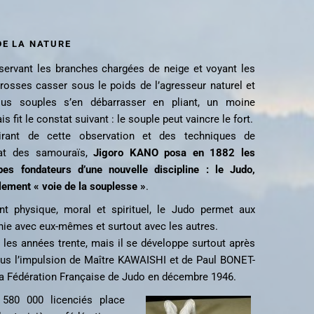
DE LA NATURE
servant les branches chargées de neige et voyant les
rosses casser sous le poids de l’agresseur naturel et
lus souples s’en débarrasser en pliant, un moine
is fit le constat suivant : le souple peut vaincre le fort.
pirant de cette observation et des techniques de
t des samouraïs,
Jigoro KANO posa en 1882 les
ipes fondateurs d’une nouvelle discipline : le Judo,
alement « voie de la souplesse »
.
 physique, moral et spirituel, le Judo permet aux
ie avec eux-mêmes et surtout avec les autres.
s les années trente, mais il se développe surtout après
us l’impulsion de Maître KAWAISHI et de Paul BONET-
la Fédération Française de Judo en décembre 1946.
 580 000 licenciés place